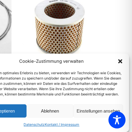
Cookie-Zustimmung verwalten
356B, 356C Luftfiltereinsatz
n optimales Erlebnis zu bieten, verwenden wir Technologien wie Cookies,
€
16,90
–
€
69,90
formationen zu speichern und/oder darauf zuzugreifen. Wenn Sie diesen
inkl. Mwst
n zustimmen, können wir Daten wie das Surfverhalten oder eindeutige
Enthält 20% Mwst
ser Website verarbeiten. Wenn Sie ihre Zustimmung nicht erteilen oder
zzgl.
Versand
n, können bestimmte Merkmale und Funktionen beeinträchtigt werden.
Lieferzeit: Sofort lieferbar
eptieren
Ablehnen
Einstellungen ansehen
Fragen? Rufen Sie uns an: +43 69917393940
Datenschutz
Kontakt / Impressum