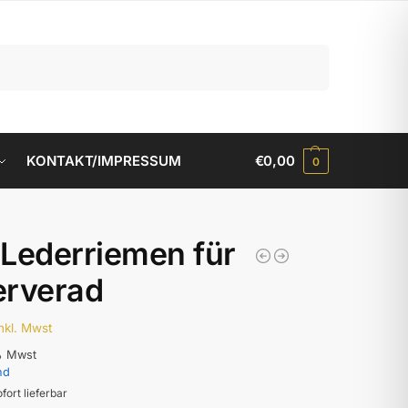
Suchen
KONTAKT/IMPRESSUM
€
0,00
0
Lederriemen für
erverad
inkl. Mwst
% Mwst
nd
ofort lieferbar