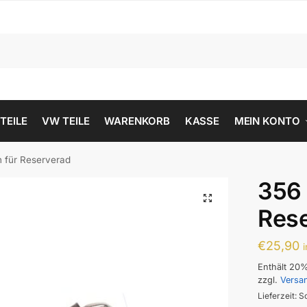
 TEILE
VW TEILE
WARENKORB
KASSE
MEIN KONTO
 für Reserverad
356 
Res
€
25,90
Enthält 20
zzgl.
Versa
Lieferzeit: S