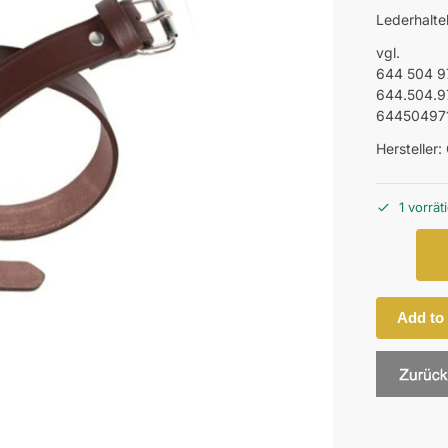
Lederhalte
vgl.
644 504 9
644.504.9
64450497
Hersteller:
1 vorrät
Add to