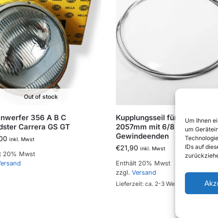
Out of stock
nwerfer 356 A B C
Kupplungsseil für 356 A T1,
Um Ihnen ei
ster Carrera GS GT
2057mm mit 6/8mm
um Gerätein
Gewindeenden
00
Technologie
inkl. Mwst
IDs auf die
€
21,90
inkl. Mwst
lt 20% Mwst
zurückziehe
ersand
Enthält 20% Mwst
zzgl.
Versand
Akz
Lieferzeit: ca. 2-3 Werktage