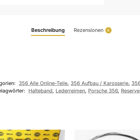
Beschreibung
Rezensionen
0
gorien:
356 Alle Online-Teile
,
356 Aufbau / Karosserie
,
356
hlagwörter:
Halteband
,
Lederreimen
,
Porsche 356
,
Reserve