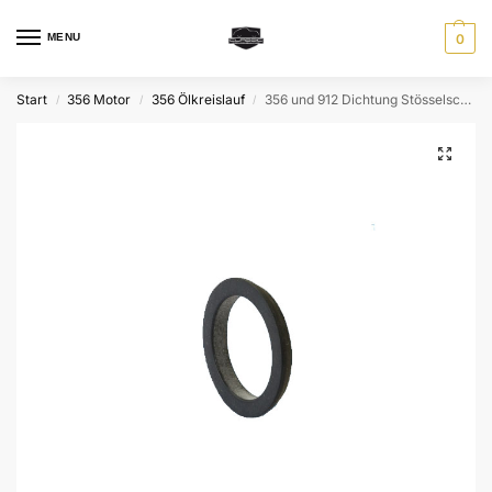
MENU
0
Start
356 Motor
356 Ölkreislauf
356 und 912 Dichtung Stösselschutzrohr
/
/
/