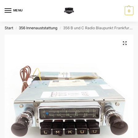
MENU
0
Start
356 Innenauststattung
356 B und C Radio Blaupunkt Frankfurt 6V, 2-Teilig
/
/