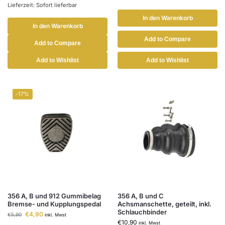
Lieferzeit: Sofort lieferbar
In den Warenkorb
In den Warenkorb
Add to Compare
Add to Compare
Add to Wishlist
Add to Wishlist
-17%
356 A, B und 912 Gummibelag
356 A, B und C
Bremse- und Kupplungspedal
Achsmanschette, geteilt, inkl.
Schlauchbinder
€
4,90
€
5,90
inkl. Mwst
€
10,90
inkl. Mwst