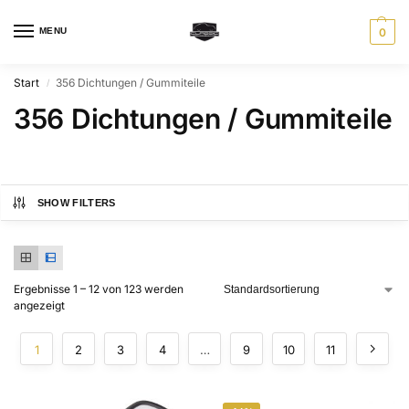
MENU
0
Start
356 Dichtungen / Gummiteile
/
356 Dichtungen / Gummiteile
SHOW FILTERS
Ergebnisse 1 – 12 von 123 werden
angezeigt
1
2
3
4
…
9
10
11