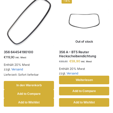
-14%
Out of stock
356 64454190100
356 A – BT5 Reuter
Heckscheibendichtung
€
119,90
inkl. Mwst
€
59,90
€
69,90
inkl. Mwst
Enthält 20% Mwst
Enthält 20% Mwst
zzgl.
Versand
zzgl.
Versand
Lieferzeit: Sofort lieferbar
Weiterlesen
In den Warenkorb
Add to Compare
Add to Compare
Add to Wishlist
Add to Wishlist