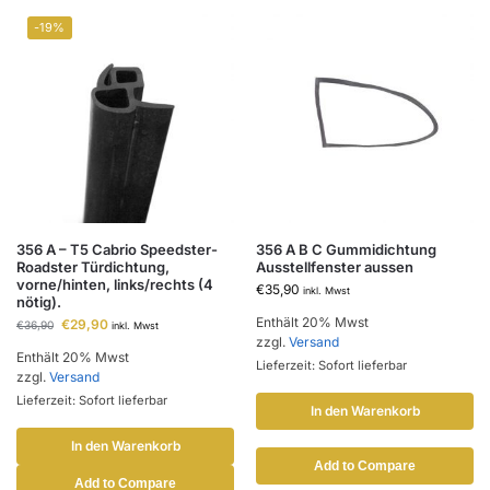
-19%
356 A – T5 Cabrio Speedster-
356 A B C Gummidichtung
Roadster Türdichtung,
Ausstellfenster aussen
vorne/hinten, links/rechts (4
€
35,90
inkl. Mwst
nötig).
Enthält 20% Mwst
€
29,90
€
36,90
inkl. Mwst
zzgl.
Versand
Enthält 20% Mwst
Lieferzeit: Sofort lieferbar
zzgl.
Versand
Lieferzeit: Sofort lieferbar
In den Warenkorb
In den Warenkorb
Add to Compare
Add to Compare