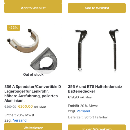
Add to Wishlist
Add to Wishlist
-23%
Out of stock
356 A Speedster/Convertible D
356 A und BT5 Haltefedersatz
Lagerbügel für Lenkrohr,
Batteriedeckel
höhere Ausfuhrung, poliertes
€
19,90
inkl. Mwst
Aluminium.
Enthält 20% Mwst
€
200,00
€
260,00
inkl. Mwst
zzgl.
Versand
Enthält 20% Mwst
Lieferzeit: Sofort lieferbar
zzgl.
Versand
Weiterlesen
In den Warenkorb