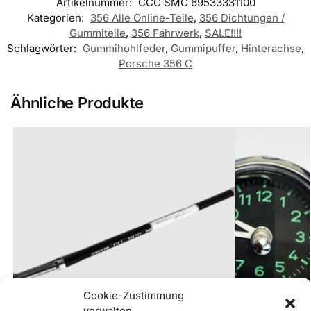
Artikelnummer:
CCC SMC 69533331100
Kategorien:
356 Alle Online-Teile
,
356 Dichtungen /
Gummiteile
,
356 Fahrwerk
,
SALE!!!!
Schlagwörter:
Gummihohlfeder
,
Gummipuffer
,
Hinterachse
,
Porsche 356 C
Ähnliche Produkte
Cookie-Zustimmung
verwalten