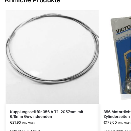
Ähnliche Produkte
Kupplungsseil für 356 A T1, 2057mm mit
356 Motordich
6/8mm Gewindeenden
Zylinderseiten
€
21,90
€
179,00
inkl. Mwst
inkl. Mwst