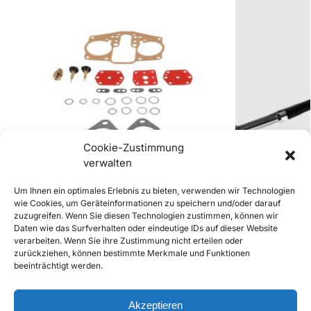
Cookie-Zustimmung
verwalten
Um Ihnen ein optimales Erlebnis zu bieten, verwenden wir Technologien
wie Cookies, um Geräteinformationen zu speichern und/oder darauf
zuzugreifen. Wenn Sie diesen Technologien zustimmen, können wir
Vergaser Reparatursatz Solex 40PII-4
Kupplungsseil 
Daten wie das Surfverhalten oder eindeutige IDs auf dieser Website
(ohne Seil)
€
59,90
inkl. Mwst
verarbeiten. Wenn Sie ihre Zustimmung nicht erteilen oder
€
23,50
inkl. Mwst
zurückziehen, können bestimmte Merkmale und Funktionen
Enthält 20% Mwst
beeinträchtigt werden.
Enthält 20% Mw
zzgl.
Versand
zzgl.
Versand
Lieferzeit: Sofort lieferbar
Lieferzeit: ca. 2
Akzeptieren