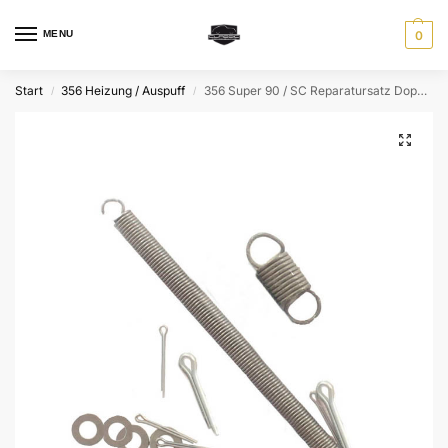
MENU
0
Start
356 Heizung / Auspuff
356 Super 90 / SC Reparatursatz Doppel – Klappenkasten
/
/