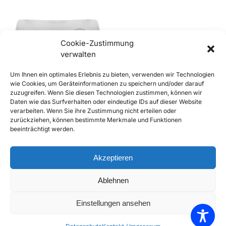
Cookie-Zustimmung
verwalten
Out of stock
Um Ihnen ein optimales Erlebnis zu bieten, verwenden wir Technologien
wie Cookies, um Geräteinformationen zu speichern und/oder darauf
zuzugreifen. Wenn Sie diesen Technologien zustimmen, können wir
356 Speedster Frontscheibe,
Daten wie das Surfverhalten oder eindeutige IDs auf dieser Website
SIGLA, klar (Kopie)
verarbeiten. Wenn Sie ihre Zustimmung nicht erteilen oder
€
459,00
inkl. Mwst
zurückziehen, können bestimmte Merkmale und Funktionen
Enthält 20% Mwst
beeinträchtigt werden.
zzgl.
Versand
Weiterlesen
Akzeptieren
Add to Compare
Ablehnen
Add to Wishlist
Einstellungen ansehen
Alle 7 Ergebnisse werden angezeigt