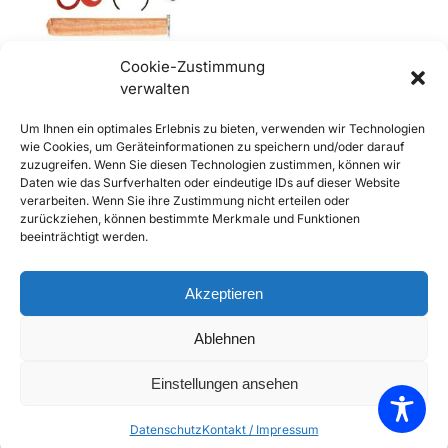
Cookie-Zustimmung
verwalten
356, 356A, 356B, 356C
Um Ihnen ein optimales Erlebnis zu bieten, verwenden wir Technologien
Benzinhahn, Kraftstoffhahn
wie Cookies, um Geräteinformationen zu speichern und/oder darauf
Reparatursatz
zuzugreifen. Wenn Sie diesen Technologien zustimmen, können wir
€
79,90
inkl. Mwst
Daten wie das Surfverhalten oder eindeutige IDs auf dieser Website
Enthält 20% Mwst
verarbeiten. Wenn Sie ihre Zustimmung nicht erteilen oder
zzgl.
Versand
zurückziehen, können bestimmte Merkmale und Funktionen
beeinträchtigt werden.
Lieferzeit: Sofort lieferbar
In den Warenkorb
Akzeptieren
Add to Compare
Ablehnen
Add to Wishlist
Einstellungen ansehen
Einzelnes Ergebnis wird angezeigt
Datenschutz
Kontakt / Impressum