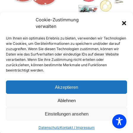
Cookie-Zustimmung
verwalten
356, 356A u. 356B-T5
356, 356A u. 356B-T5
Um Ihnen ein optimales Erlebnis zu bieten, verwenden wir Technologien
Benzinpumpe, Kraftstoffpumpe
Benzinpumpe, Kraftstoffpumpe
wie Cookies, um Geräteinformationen zu speichern und/oder darauf
Membransatz (3 Stück)
Reparatursatz
zuzugreifen. Wenn Sie diesen Technologien zustimmen, können wir
€
14,90
€
149,90
inkl. Mwst
inkl. Mwst
Daten wie das Surfverhalten oder eindeutige IDs auf dieser Website
Enthält 20% Mwst
Enthält 20% Mwst
verarbeiten. Wenn Sie ihre Zustimmung nicht erteilen oder
zzgl.
Versand
zzgl.
Versand
zurückziehen, können bestimmte Merkmale und Funktionen
beeinträchtigt werden.
Lieferzeit: Sofort lieferbar
Lieferzeit: Sofort lieferbar
In den Warenkorb
In den Warenkorb
Akzeptieren
Add to Compare
Add to Compare
Ablehnen
Add to Wishlist
Add to Wishlist
Einstellungen ansehen
Alle 2 Ergebnisse werden angezeigt
Datenschutz
Kontakt / Impressum