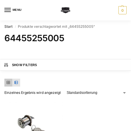
MENU
0
Start
Produkte verschlagwortet mit „64455255005“
/
64455255005
SHOW FILTERS
Einzelnes Ergebnis wird angezeigt