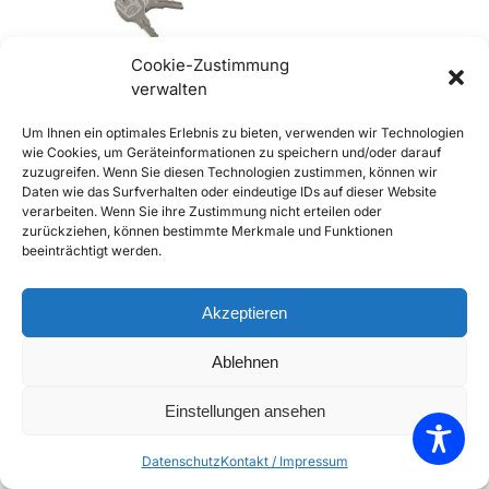
Cookie-Zustimmung
Out of stock
verwalten
356 A und B Schloss für
Um Ihnen ein optimales Erlebnis zu bieten, verwenden wir Technologien
Handschuhfach
wie Cookies, um Geräteinformationen zu speichern und/oder darauf
€
109,90
inkl. Mwst
zuzugreifen. Wenn Sie diesen Technologien zustimmen, können wir
Daten wie das Surfverhalten oder eindeutige IDs auf dieser Website
Enthält 20% Mwst
verarbeiten. Wenn Sie ihre Zustimmung nicht erteilen oder
zzgl.
Versand
zurückziehen, können bestimmte Merkmale und Funktionen
Weiterlesen
beeinträchtigt werden.
Add to Compare
Akzeptieren
Add to Wishlist
Ablehnen
Einzelnes Ergebnis wird angezeigt
Einstellungen ansehen
Datenschutz
Kontakt / Impressum