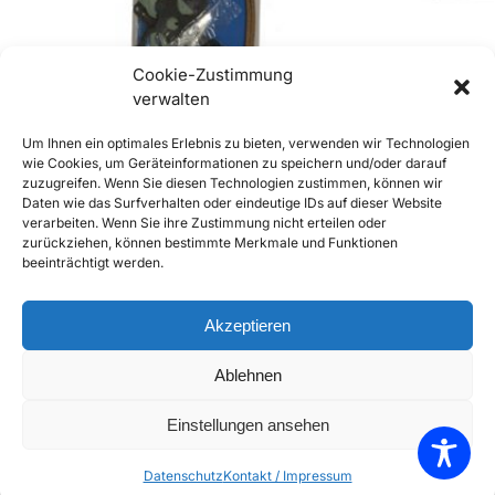
Cookie-Zustimmung
verwalten
Um Ihnen ein optimales Erlebnis zu bieten, verwenden wir Technologien
wie Cookies, um Geräteinformationen zu speichern und/oder darauf
zuzugreifen. Wenn Sie diesen Technologien zustimmen, können wir
Daten wie das Surfverhalten oder eindeutige IDs auf dieser Website
356 Zylinderkopf – Dichtsatz
Stössel für fr
verarbeiten. Wenn Sie ihre Zustimmung nicht erteilen oder
€
89,90
€
18,00
inkl. Mwst
inkl. Mwst
zurückziehen, können bestimmte Merkmale und Funktionen
beeinträchtigt werden.
Enthält 20% Mwst
Enthält 20% Mw
zzgl.
Versand
zzgl.
Versand
Lieferzeit: Sofort lieferbar
Lieferzeit: Sofort 
Akzeptieren
In den Warenkorb
Ablehnen
Add to Compare
Einstellungen ansehen
Add to Wishlist
Datenschutz
Kontakt / Impressum