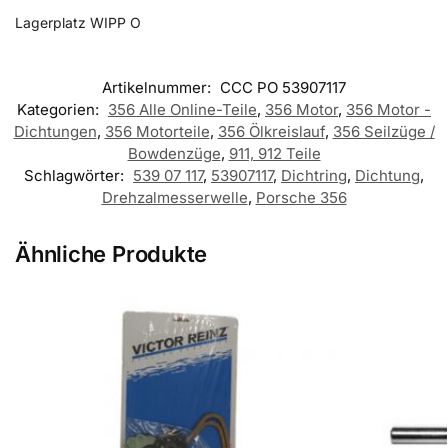
Lagerplatz WIPP O
Artikelnummer:
CCC PO 53907117
Kategorien:
356 Alle Online-Teile
,
356 Motor
,
356 Motor -
Dichtungen
,
356 Motorteile
,
356 Ölkreislauf
,
356 Seilzüge /
Bowdenzüge
,
911, 912 Teile
Schlagwörter:
539 07 117
,
53907117
,
Dichtring
,
Dichtung
,
Drehzalmesserwelle
,
Porsche 356
Ähnliche Produkte