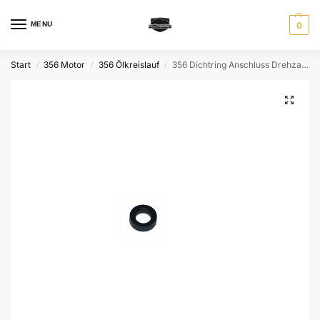
MENU
0
Start
356 Motor
356 Ölkreislauf
356 Dichtring Anschluss Drehzahlmesserwelle bei Ölpumpe
/
/
/