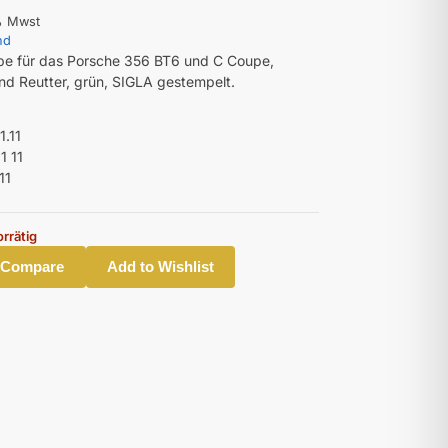
% Mwst
nd
be für das Porsche 356 BT6 und C Coupe,
d Reutter, grün, SIGLA gestempelt.
1.11
1 11
11
orrätig
 Compare
Add to Wishlist