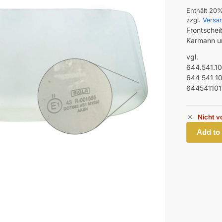
Enthält 20
zzgl.
Versa
Frontschei
Karmann un
vgl.
644.541.10
644 541 10
644541101
Nicht v
Add to