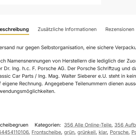
eschreibung
Zusätzliche Informationen
Rezensionen
and nur gegen Selbstorganisation, eine sichere Verpackun
sich Namensnennungen von Herstellern die lediglich der Zu
 Dr. Ing. h.c. F. Porsche AG. Der Porsche Schriftzug und 
lassic Car Parts / Ing. Mag. Walter Sieberer e.U. steht in
f eigene Rechnung. Angegebene Teilenummern dienen aussc
wendungsmöglichkeiten.
cheibegruen
Kategorien:
356 Alle Online-Teile
,
356 Aufb
64454110106
,
Frontscheibe
,
grün
,
grünkeil
,
klar
,
Porsche
,
P