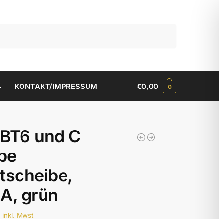
Suchen
KONTAKT/IMPRESSUM
€
0,00
0
 BT6 und C
pe
tscheibe,
A, grün
0
inkl. Mwst