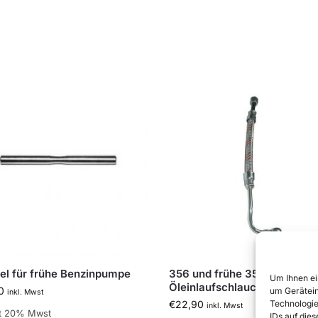
el für frühe Benzinpumpe
356 und frühe 356A
Um Ihnen ei
Öleinlaufschlauch
0
um Gerätein
inkl. Mwst
Technologie
€
22,90
inkl. Mwst
lt 20% Mwst
IDs auf die