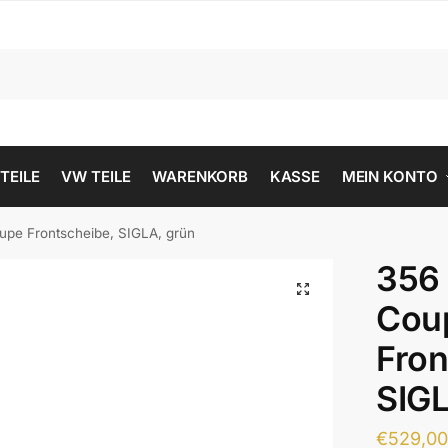
 TEILE
VW TEILE
WARENKORB
KASSE
MEIN KONTO
upe Frontscheibe, SIGLA, grün
356
Cou
Fron
SIGL
€
529,0