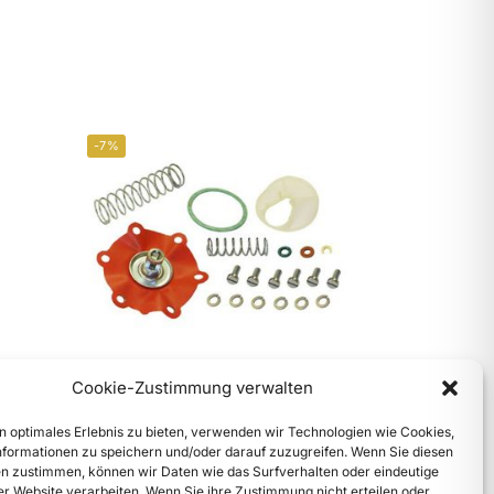
-7%
Cookie-Zustimmung verwalten
356B-T6 u. 356 C, 912
n optimales Erlebnis zu bieten, verwenden wir Technologien wie Cookies,
Benzinpumpe, Kraftstoffpumpe
formationen zu speichern und/oder darauf zuzugreifen. Wenn Sie diesen
Reparatursatz
n zustimmen, können wir Daten wie das Surfverhalten oder eindeutige
ser Website verarbeiten. Wenn Sie ihre Zustimmung nicht erteilen oder
€
139,90