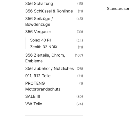
356 Schaltung
(15)
356 Schlüssel & Rohlinge
(11)
356 Seilzüge /
(45)
Bowdenzüge
356 Vergaser
(39)
Solex 40 PII
(24)
Zenith 32 NDIX
(11)
356 Zierteile, Chrom,
(107)
Embleme
356 Zubehör / Nützliches
(28)
911, 912 Teile
(71)
PROTENG
(1)
Motorbrandschutz
SALE!!!!
(80)
VW Teile
(24)