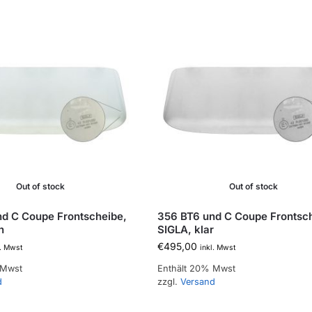
Out of stock
Out of stock
d C Coupe Frontscheibe,
356 BT6 und C Coupe Frontsc
n
SIGLA, klar
€
495,00
l. Mwst
inkl. Mwst
 Mwst
Enthält 20% Mwst
d
zzgl.
Versand