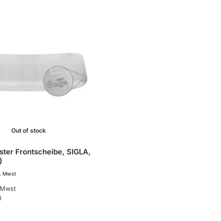
Out of stock
ter Frontscheibe, SIGLA,
)
l. Mwst
 Mwst
d