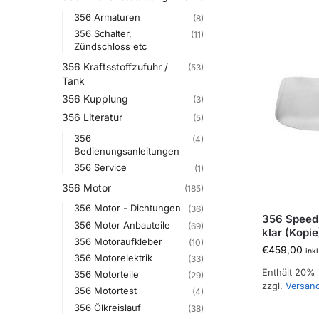
356 Armaturen
(8)
356 Schalter,
(11)
Zündschloss etc
356 Kraftsstoffzufuhr /
(53)
Tank
356 Kupplung
(3)
356 Literatur
(5)
356
(4)
Bedienungsanleitungen
356 Service
(1)
356 Motor
(185)
356 Motor - Dichtungen
(36)
356 Speeds
356 Motor Anbauteile
(69)
klar (Kopie
356 Motoraufkleber
(10)
€
459,00
ink
356 Motorelektrik
(33)
Enthält 20%
356 Motorteile
(29)
zzgl.
Versan
356 Motortest
(4)
356 Ölkreislauf
(38)