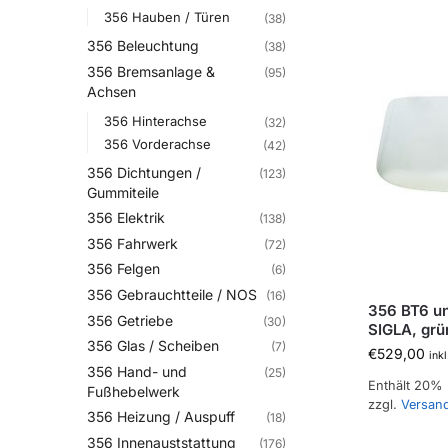
356 Hauben / Türen
(38)
356 Beleuchtung
(38)
356 Bremsanlage &
(95)
Achsen
356 Hinterachse
(32)
356 Vorderachse
(42)
356 Dichtungen /
(123)
Gummiteile
356 Elektrik
(138)
356 Fahrwerk
(72)
356 Felgen
(6)
356 Gebrauchtteile / NOS
(16)
356 BT6 un
356 Getriebe
(30)
SIGLA, grü
356 Glas / Scheiben
(7)
€
529,00
ink
356 Hand- und
(25)
Enthält 20%
Fußhebelwerk
zzgl.
Versan
356 Heizung / Auspuff
(18)
356 Innenauststattung
(176)