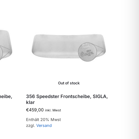
Out of stock
heibe,
356 Speedster Frontscheibe, SIGLA,
klar
€
459,00
inkl. Mwst
Enthält 20% Mwst
zzgl.
Versand