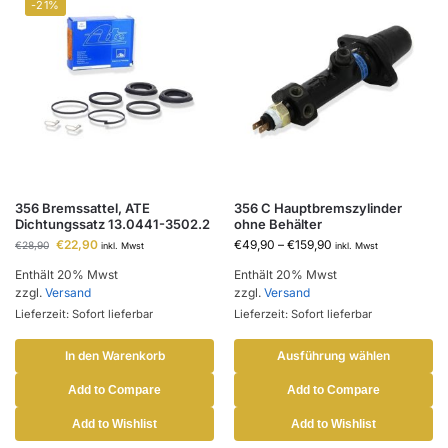
-21%
356 Bremssattel, ATE
356 C Hauptbremszylinder
Dichtungssatz 13.0441-3502.2
ohne Behälter
€
22,90
€
49,90
–
€
159,90
€
28,90
inkl. Mwst
inkl. Mwst
Enthält 20% Mwst
Enthält 20% Mwst
zzgl.
Versand
zzgl.
Versand
Lieferzeit: Sofort lieferbar
Lieferzeit: Sofort lieferbar
In den Warenkorb
Ausführung wählen
Add to Compare
Add to Compare
Add to Wishlist
Add to Wishlist