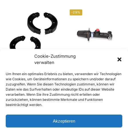
-29%
Cookie-Zustimmung
verwalten
356 C, 912 und 911
912 / 911 Hauptbremszylinder
Um Ihnen ein optimales Erlebnis zu bieten, verwenden wir Technologien
Bremsbackensatz,
ohne Behälter – 2 Anschlüsse
wie Cookies, um Geräteinformationen zu speichern und/oder darauf
Feststellbremse, 25mm
€
99,90
€
139,90
inkl. Mwst
zuzugreifen. Wenn Sie diesen Technologien zustimmen, können wir
€
32,90
inkl. Mwst
Enthält 20% Mwst
Daten wie das Surfverhalten oder eindeutige IDs auf dieser Website
Enthält 20% Mwst
zzgl.
Versand
verarbeiten. Wenn Sie ihre Zustimmung nicht erteilen oder
zzgl.
Versand
zurückziehen, können bestimmte Merkmale und Funktionen
Lieferzeit: Sofort lieferbar
beeinträchtigt werden.
Lieferzeit: Sofort lieferbar
In den Warenkorb
In den Warenkorb
Akzeptieren
Add to Compare
Add to Compare