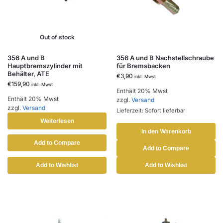
Out of stock
356 A und B
356 A und B Nachstellschraube
Hauptbremszylinder mit
für Bremsbacken
Behälter, ATE
€
3,90
inkl. Mwst
€
159,90
inkl. Mwst
Enthält 20% Mwst
Enthält 20% Mwst
zzgl.
Versand
zzgl.
Versand
Lieferzeit: Sofort lieferbar
Weiterlesen
In den Warenkorb
Add to Compare
Add to Compare
Add to Wishlist
Add to Wishlist