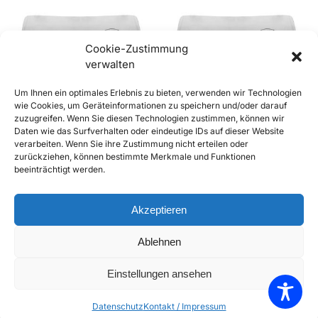
Cookie-Zustimmung
verwalten
Out of stock
Out of stock
Um Ihnen ein optimales Erlebnis zu bieten, verwenden wir Technologien
wie Cookies, um Geräteinformationen zu speichern und/oder darauf
zuzugreifen. Wenn Sie diesen Technologien zustimmen, können wir
356 Speedster Frontscheibe,
356 Speedster Frontscheibe,
Daten wie das Surfverhalten oder eindeutige IDs auf dieser Website
SIGLA, klar
SIGLA, klar (Kopie)
verarbeiten. Wenn Sie ihre Zustimmung nicht erteilen oder
€
459,00
€
459,00
inkl. Mwst
inkl. Mwst
zurückziehen, können bestimmte Merkmale und Funktionen
Enthält 20% Mwst
Enthält 20% Mwst
beeinträchtigt werden.
zzgl.
Versand
zzgl.
Versand
Weiterlesen
Weiterlesen
Akzeptieren
Add to Compare
Add to Compare
Ablehnen
Add to Wishlist
Add to Wishlist
Einstellungen ansehen
Alle 6 Ergebnisse werden angezeigt
Datenschutz
Kontakt / Impressum